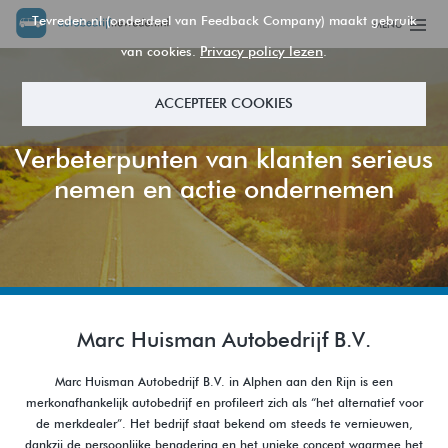
Tevreden.nl (onderdeel van Feedback Company) maakt gebruik
MENU
Privacy policy lezen
van cookies.
.
ACCEPTEER COOKIES
Verbeterpunten van klanten serieus
nemen en actie ondernemen
Marc Huisman Autobedrijf B.V.
Marc Huisman Autobedrijf B.V. in Alphen aan den Rijn is een
merkonafhankelijk autobedrijf en profileert zich als “het alternatief voor
de merkdealer”. Het bedrijf staat bekend om steeds te vernieuwen,
dankzij de persoonlijke benadering en het unieke concept waarmee het